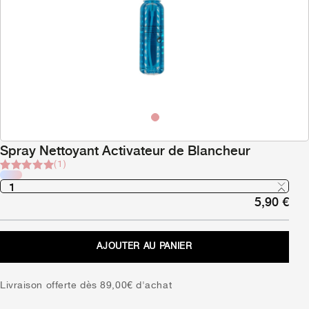
Spray Nettoyant Activateur de Blancheur
(1)
Noté
1
5
sur 5
5,90
€
basé sur
notation
client
AJOUTER AU PANIER
Livraison offerte dès 89,00€ d'achat