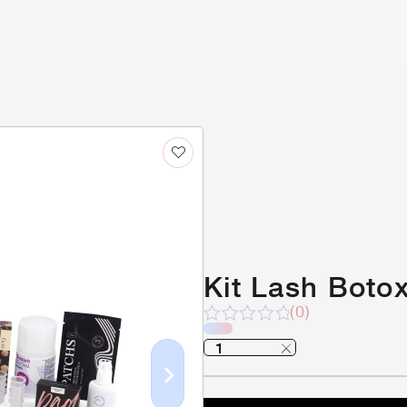
Kit Lash Boto
(0)
Note
sur
5