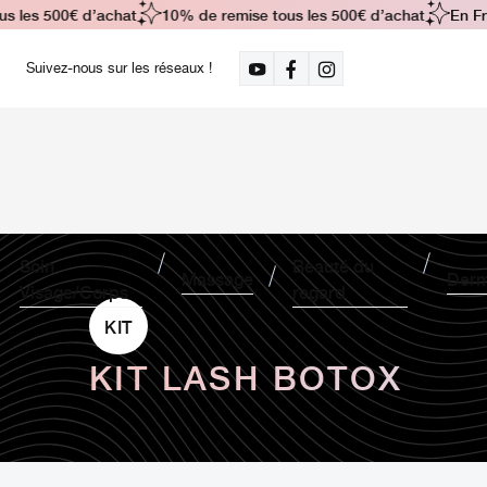
les 500€ d’achat
10% de remise tous les 500€ d’achat
En Fran
Suivez-nous sur les réseaux !
Soin
Beauté du
Massage
Derm
Visage/Corps
regard
KIT
KIT LASH BOTOX