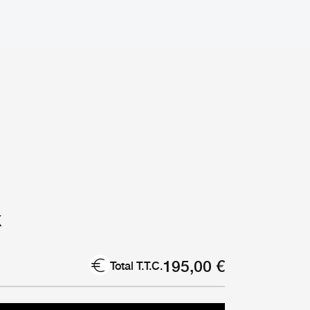
x
195,00
€
Total T.T.C.