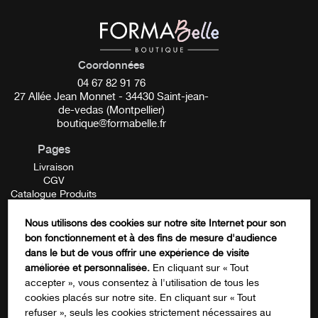
** Naturellement présent dans les huiles essentielles.
d’hydratation. L’aloe vera est largement apprécié pour ses
apaisantes
réhydrater
vertus
et réparatrices, aidant à
la
peau en profondeur tout en apaisant les irritations. Grâce
à cette synergie d’ingrédients naturels, le Lait
Coordonnées
nourrit
Corps
la peau en profondeur, la laissant
04 67 82 91 76
souple
27 Allée Jean Monnet - 34430 Saint-jean-
douce,
et parfaitement hydratée tout au long de la
de-vedas (Montpellier)
journée.
boutique@formabelle.fr
Pages
__________
Livraison
CGV
Plus d’informations :
Catalogue Produits
Mentions Légales
Lait corps hydratant
Contactez-nous
Nous utilisons des cookies sur notre site Internet pour son
FORMATION
bon fonctionnement et à des fins de mesure d'audience
Sans effet gras
Instagram
dans le but de vous offrir une expérience de visite
99% d’ingrédients d’origine naturelle
améliorée et personnalisée.
En cliquant sur « Tout
accepter », vous consentez à l'utilisation de tous les
Certifié
Bio
cookies placés sur notre site. En cliquant sur « Tout
“Excellent” sur
Yuka
Ce champ n’est utilisé qu’à des fins de
refuser », seuls les cookies strictement nécessaires au