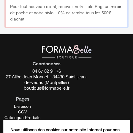
Lire attentivement le mode d’emploi.
Pour tout nouveau client, recevez notre Tote Bag, un miroir
Recommandations :
de poche et notre stylo. 10% de remise tous les 500€
d’achat.
Conservez à l’abri de la lumière
Éloignez vos pots et pinceaux de la
lampe
lorsque celle-ci
est allumée
_________
Coordonnées
04 67 82 91 76
Découvrez l’ensemble de nos Formations en onglerie
27 Allée Jean Monnet - 34430 Saint-jean-
de-vedas (Montpellier)
disponibles en cliquant
ICI
boutique@formabelle.fr
Pages
Livraison
CGV
Catalogue Produits
Mentions Légales
Contactez-nous
Nous utilisons des cookies sur notre site Internet pour son