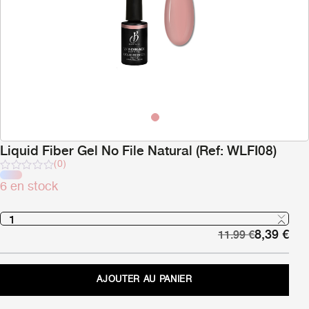
Liquid Fiber Gel No File Natural (Ref: WLFI08)
(0)
Note
6 en stock
sur
5
Le
Le
8,39
€
11.99
€
prix
pri
initial
act
était :
est 
AJOUTER AU PANIER
11,99 €.
8,3