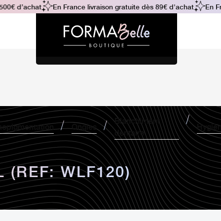
€ d’achat
En France livraison gratuite dès 89€ d'achat
En Franc
Blanchiment
opigmentation
Ongles
Hygiè
dentaire
(REF: WLF120)