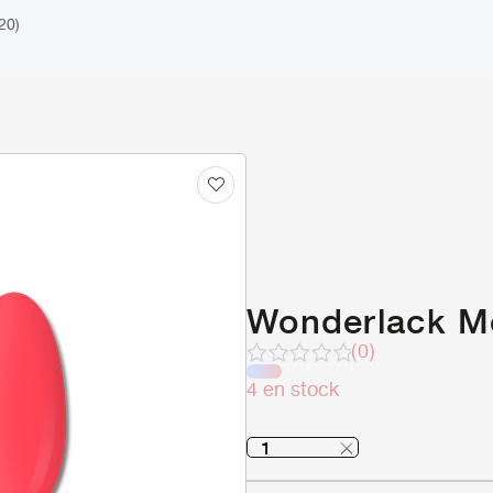
20)
Wonderlack Mo
(0)
Note
4 en stock
sur
5