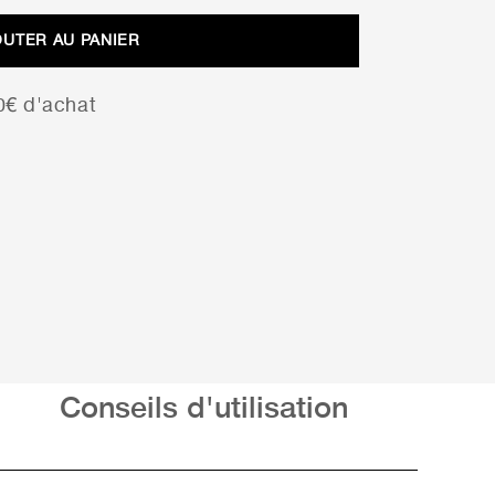
initial
actuel
OUTER AU PANIER
était :
est :
11,99 €.
8,39 €.
00€ d'achat
Conseils d'utilisation