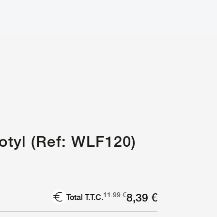
tyl (Ref: WLF120)
Le
Le
8,39
€
11.99
€
Total T.T.C.
prix
prix