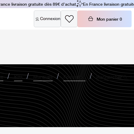
e livraison gratuite dès 89€ d'achat
En France livraison gratuite 
Connexion
Mon panier
0
ne
Kits
Marques
Formation
Rechercher