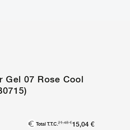
r Gel 07 Rose Cool
B0715)
Le
Le
15,04
€
21.48
€
Total T.T.C.