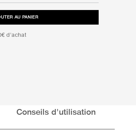
prix
prix
initial
actuel
OUTER AU PANIER
était :
est :
21,48 €.
15,04 €.
00€ d'achat
Conseils d'utilisation