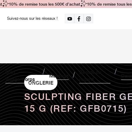
10% de remise tous les 500€ d’achat
10% de remise tous les 5
Suivez-nous sur les réseaux !
Soin
Beauté du
Massage
Derm
Visage/Corps
regard
ONGLERIE
SCULPTING FIBER G
15 G (REF: GFB0715)