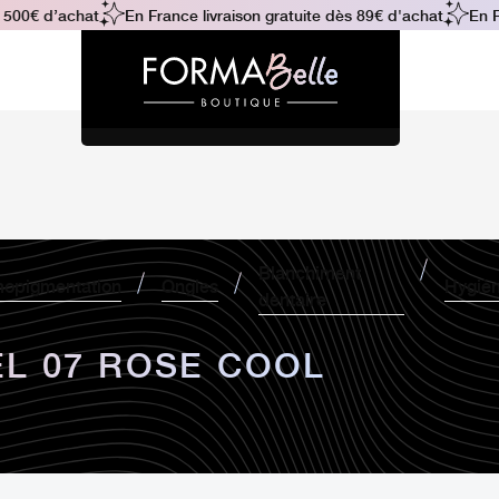
00€ d’achat
En France livraison gratuite dès 89€ d'achat
En Fra
Blanchiment
opigmentation
Ongles
Hygiè
dentaire
EL 07 ROSE COOL