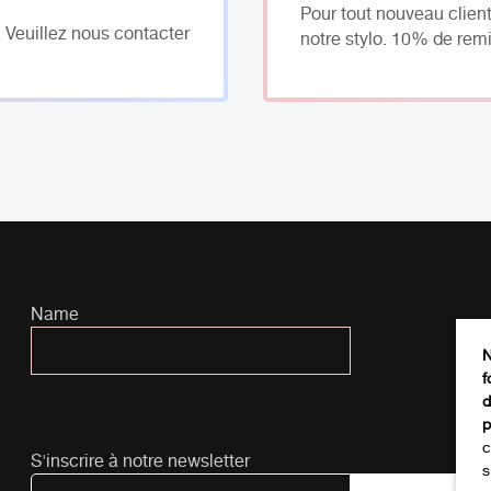
Pour tout nouveau client
. Veuillez nous contacter
notre stylo. 10% de remi
Name
N
f
d
Ce champ n’est utilisé qu’à des fins de
p
validation et devrait rester inchangé.
c
S'inscrire à notre newsletter
s