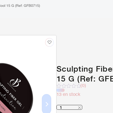
Cool 15 G (Ref: GFB0715)
Sculpting Fibe
15 G (Ref: GF
(0)
Note
13 en stock
sur
5