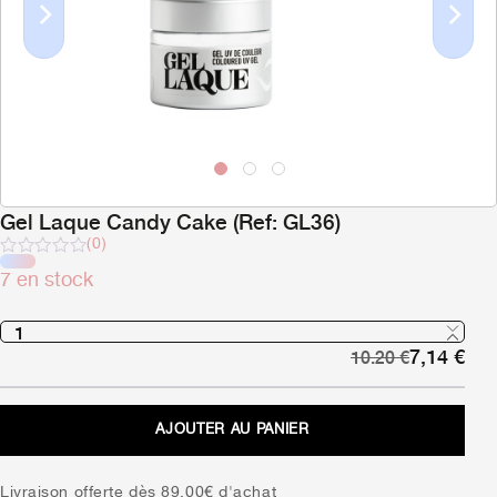
Previous
Next
Gel Laque Candy Cake (Ref: GL36)
(0)
Note
7 en stock
sur
5
Le
Le
7,14
€
10.20
€
prix
pri
initial
act
était :
est 
AJOUTER AU PANIER
10,20 €.
7,1
Livraison offerte dès 89,00€ d'achat