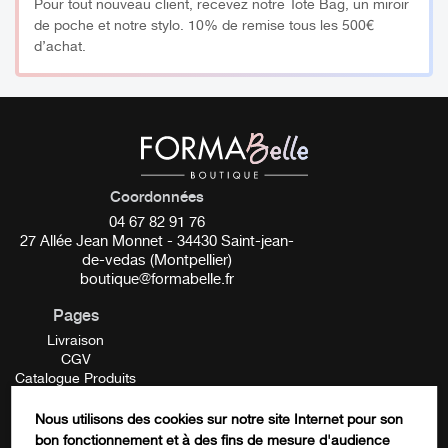
ou décoration des ongles.
Pour tout nouveau client, recevez notre Tote Bag, un miroir
de poche et notre stylo. 10% de remise tous les 500€
d’achat.
Les Gels de Couleur GEL LAQUE® sont compatibles UV et
UV/LED
A appliquer avec le
pinceau GEL UV
Gel Laque Candy Cake Ref: GL36
Coordonnées
Conditionnement 5g.
04 67 82 91 76
27 Allée Jean Monnet - 34430 Saint-jean-
de-vedas (Montpellier)
_________
boutique@formabelle.fr
Précautions:
Pages
Livraison
Conservez à l’abri de la lumière
CGV
Catalogue Produits
Mentions Légales
Éloignez vos pots et pinceaux de la lampe lorsque celle-ci
Contactez-nous
Nous utilisons des cookies sur notre site Internet pour son
est allumée
FORMATION
bon fonctionnement et à des fins de mesure d'audience