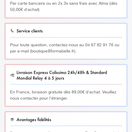
Par carte bancaire ou en 2x 3x sans frais avec Alma (dès
cas de contact, rincer abondamment à l’eau claire. Irritant
50,00€ d'achat)
Ces Gels de Couleur sont dotés d’une couvrance
pour les yeux. Tenir hors de portée des enfants. Lire
maximale et d’une brillance extrême, s’utilisent sur ongles
attentivement le mode d’utilisation. Pour adulte
artificiels.
uniquement. Ne pas ingérer.
Service clients
SANS EFFET COLLANT et SANS UTILISATION d‘un Gel
Pour toute question, contactez-nous au 04 67 82 91 76 ou
UV de finition pour un TRAVAIL EXPRESS !
par e-mail (boutique@formabelle.fr).
Une homogénéité et une couvrance parfaite, déclinés
dans différents coloris les plus tendances.
Livraison Express Colissimo 24h/48h & Standard
Mondial Relay 4 à 5 jours
Auto-lissant, facile et agréable à appliquer, très stable, ne
déborde pas sur l’ongle ni dans les cuticules.
En France, livraison gratuite dès 89,00€ d'achat. Veuillez
nous contacter pour l'étranger.
Grande stabilité de la matière permettant de travailler la
main entière avant catalyse pour un gain de temps.
Avantages fidélités
Ces gels sont des “GELS PAINTS” idéals pour le Nail Art