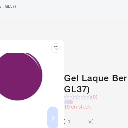
ef: GL37)
Gel Laque Ber
GL37)
(0)
Note
10 en stock
sur
5