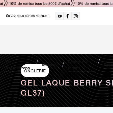
10% de remise tous les 500€ d’achat
10% de remise tous les 
Suivez-nous sur les réseaux !
Soin
Beauté du
Massage
Derm
Visage/Corps
regard
ONGLERIE
GEL LAQUE BERRY S
GL37)