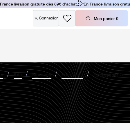
ance livraison gratuite dès 89€ d'achat
En France livraison gratuit
Connexion
Mon panier
0
ne
Kits
Marques
Formation
Rechercher