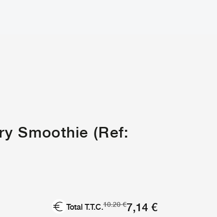
ry Smoothie (Ref:
Le
Le
7,14
€
10.20
€
Total T.T.C.