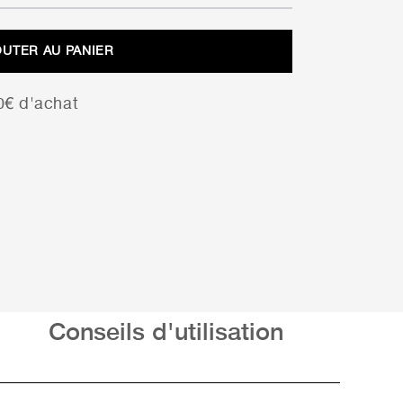
prix
prix
initial
actuel
OUTER AU PANIER
était :
est :
10,20 €.
7,14 €.
00€ d'achat
Conseils d'utilisation