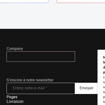
Company
N
f
d
Ce champ n’est utilisé qu’à des fins de
p
validation et devrait rester inchangé.
c
S'inscrire à notre newsletter
s
s
s
Pages
Tél
p
Livraison
t
-