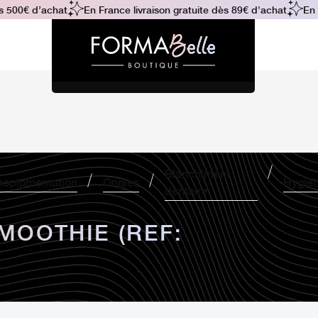
500€ d’achat
En France livraison gratuite dès 89€ d'achat
En Fr
Blanchiment
opigmentation
Ongles
Hygiè
dentaire
MOOTHIE (REF: