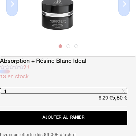
Previous
Next
Absorption + Résine Blanc Ideal
(0)
Note
13 en stock
sur
5
Le
Le
5,80
€
8.29
€
prix
pri
initial
act
était :
est 
AJOUTER AU PANIER
8,29 €.
5,8
Livraison offerte dès 89,00€ d'achat