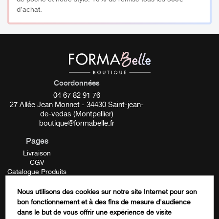
Hygiène
: Évitez que les pinceaux ne touchent des
d’achat.
surfaces sales, réduisant ainsi le risque de
contamination croisée.
Préservation
: Maintient les pinceaux dans une
position optimale pour éviter que les poils ne se
déforment.
Coordonnées
Support Pinceau onglerie Ref: 561
04 67 82 91 76
27 Allée Jean Monnet - 34430 Saint-jean-
À savoir : Support avec 5 emplacements pour poser vos
de-vedas (Montpellier)
pinceaux
boutique@formabelle.fr
Pages
Parfait pour intégrer votre poste de travail et réaliser
Livraison
toutes vos prestations en onglerie.
CGV
Catalogue Produits
Dimensions : 5,5cm x 7,5cm x 2cm
Mentions Légales
Contactez-nous
Nous utilisons des cookies sur notre site Internet pour son
FORMATION
bon fonctionnement et à des fins de mesure d'audience
Vendu vide sans pinceau
Instagram
dans le but de vous offrir une expérience de visite