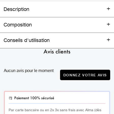
Description
Composition
Support avec 5 emplacements pour poser vos pinceaux
Conseils d'utilisation
Parfait pour intégrer votre poste de travail et réaliser
Retrouvez toutes nos Formations en Onglerie disponibles
Avis clients
toutes vos prestations en onglerie.
Support Pinceau onglerie
ICI
Installée à Paris, Marseille depuis les années 1990.
Aucun avis pour le moment
DONNEZ VOTRE AVIS
L’histoire de Beautynails est marquée par une continuité
de développement autour de valeurs fondamentales : le
savoir faire, la qualité et la féminité.
Paiement 100% sécurisé
_________
Par carte bancaire ou en 2x 3x sans frais avec Alma (dès