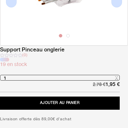
Previous
Next
Support Pinceau onglerie
(0)
Note
19 en stock
sur
5
Le
Le
1,95
€
2.78
€
prix
pri
initial
act
était :
est 
AJOUTER AU PANIER
2,78 €.
1,9
Livraison offerte dès 89,00€ d'achat