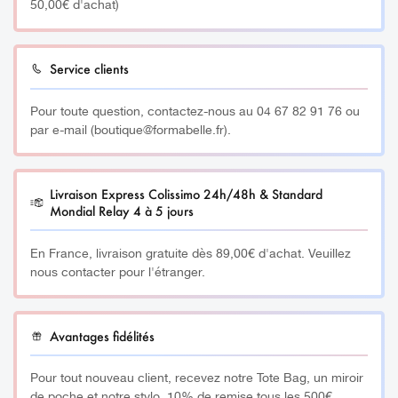
50,00€ d'achat)
Le support pinceau en onglerie
est un outil
indispensable pour tout professionnel ou amateur de nail
art souhaitant améliorer son organisation, préserver ses
Service clients
pinceaux et travailler dans des conditions optimales
d’hygiène et de praticité.
Pour toute question, contactez-nous au 04 67 82 91 76 ou
par e-mail (boutique@formabelle.fr).
Il permet d’organiser facilement les pinceaux tout en
assurant leur propreté et en prolongeant leur durée de vie.
Livraison Express Colissimo 24h/48h & Standard
Travaillez plus efficacement avec vos pinceaux toujours à
Mondial Relay 4 à 5 jours
portée de main.
En France, livraison gratuite dès 89,00€ d'achat. Veuillez
_________
nous contacter pour l'étranger.
Les avantages du support pinceau sont :
Avantages fidélités
Organisation
: Garder vos pinceaux bien rangés et
facilement accessibles.
Pour tout nouveau client, recevez notre Tote Bag, un miroir
de poche et notre stylo. 10% de remise tous les 500€