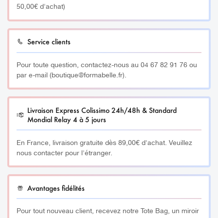
50,00€ d'achat)
Un résultat final façon bijoux !
STRASS LIGHT PEACH – Taille 3 (1,2 mm) – 1440
pcs –
Offrez à vos créations Nail Art une touche
d’élégance et de lumière avec ces magnifiques strass
Service clients
Light Peach de taille 3 (1,2 mm), dont la teinte pêche
douce et subtile apporte un éclat raffiné à toutes vos
Pour toute question, contactez-nous au 04 67 82 91 76 ou
poses, qu’elles soient discrètes ou sophistiquées. Leur
par e-mail (boutique@formabelle.fr).
coupe de haute qualité garantit une brillance
exceptionnelle sous tous les angles, tandis que leur
format ultra-pratique en lot de 1440 pièces vous permet
Livraison Express Colissimo 24h/48h & Standard
Mondial Relay 4 à 5 jours
de réaliser un grand nombre de décors précis, que ce soit
sur ongles naturels, capsules ou faux ongles, avec une
En France, livraison gratuite dès 89,00€ d'achat. Veuillez
pose facile à l’aide de gel, résine ou top coat, pour une
nous contacter pour l'étranger.
fixation durable et un rendu professionnel.
_________
Avantages fidélités
Plus d’informations :
Pour tout nouveau client, recevez notre Tote Bag, un miroir