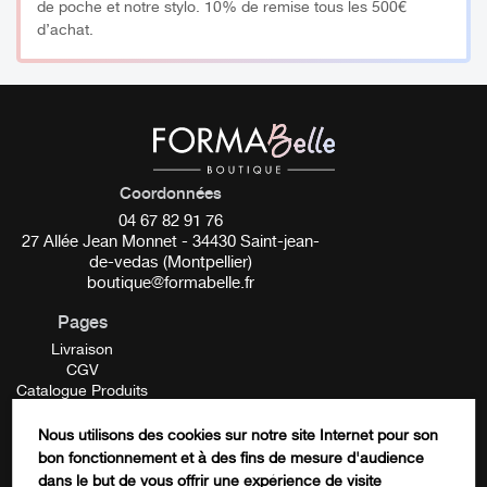
de poche et notre stylo. 10% de remise tous les 500€
Brillance exceptionnelle.
d’achat.
Diffusion intense de la lumière.
Haut de gamme.
Multiples utilisations possibles.
_________
Coordonnées
Conseils d’utilisation :
04 67 82 91 76
27 Allée Jean Monnet - 34430 Saint-jean-
de-vedas (Montpellier)
Technique sertissage :
boutique@formabelle.fr
Pages
Sur un ongle terminé, appliquer une couche de Gel de
finition.
Livraison
CGV
Poser les Strass puis catalysez sous la lampe UV, en
Catalogue Produits
catalysant, le Gel va venir sertir le Strass pour un effet
Mentions Légales
Contactez-nous
Nous utilisons des cookies sur notre site Internet pour son
d’orfèvre.
FORMATION
bon fonctionnement et à des fins de mesure d'audience
Enlever l’effet collant avec le Liquide de Finition.
URL
dans le but de vous offrir une expérience de visite