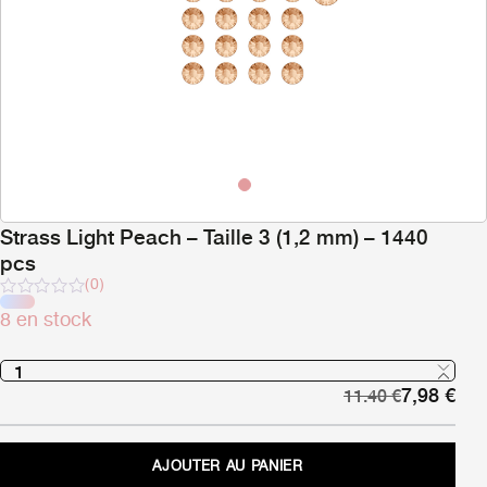
Strass Light Peach – Taille 3 (1,2 mm) – 1440
pcs
(0)
Note
8 en stock
sur
5
Le
Le
7,98
€
11.40
€
prix
pri
initial
act
était :
est 
AJOUTER AU PANIER