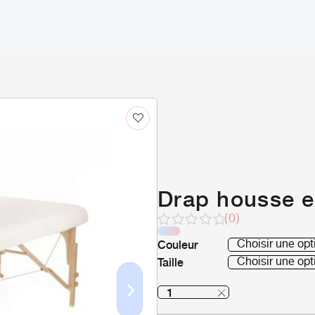
Drap housse 
(0)
Note
Couleur
sur
Taille
5