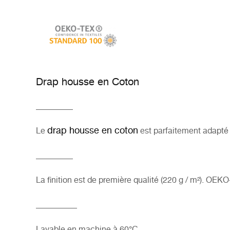
Drap housse en Coton
_________
drap housse en coton
Le
est parfaitement adapté
_________
La finition est de première qualité (220 g / m²). OEK
__________
Lavable en machine à 60°C