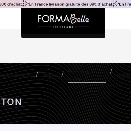
€ d’achat
En France livraison gratuite dès 89€ d'achat
En Franc
Blanchiment
opigmentation
Ongles
Hygiè
dentaire
OTON