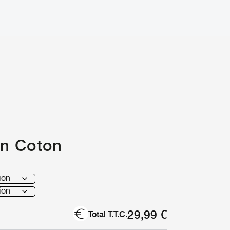
en Coton
29,99
€
Total T.T.C.