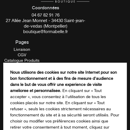
l’eau
(A D F G A D F A / Pentatonique)
. Ainsi, il est reconnu
Coordonnées
pour ses sonorités légères et enveloppantes, idéales pour
04 67 82 91 76
favoriser le relâchement émotionnel et la détente
27 Allée Jean Monnet - 34430 Saint-jean-
de-vedas (Montpellier)
profonde.
boutique@formabelle.fr
________
Pages
Livraison
CGV
🧴
Caractéristiques techniques
Catalogue Produits
Mentions Légales
Hauteur : environ 16,5 cm
Contactez-nous
Nous utilisons des cookies sur notre site Internet pour son
FORMATION
Diamètre : environ 6,3 cm
bon fonctionnement et à des fins de mesure d'audience
Facebook
dans le but de vous offrir une expérience de visite
Matériau : bambou naturel
améliorée et personnalisée.
En cliquant sur « Tout
8 tiges métalliques soudées à l’argent
accepter », vous consentez à l'utilisation de tous les
cookies placés sur notre site. En cliquant sur « Tout
Accord :
Aqua
(A D F G A D F A / Pentatonique)
Ce champ n’est utilisé qu’à des fins de
refuser », seuls les cookies strictement nécessaires au
Fabrication : artisanale – France (Pyrénées)
validation et devrait rester inchangé.
fonctionnement du site et à sa sécurité seront utilisés. Pour
S'inscrire à notre newsletter
choisir ou modifier vos préférences cookies ainsi que
Utilisation : suspendu ou à la main
retirer votre consentement à tout moment, cliquez sur