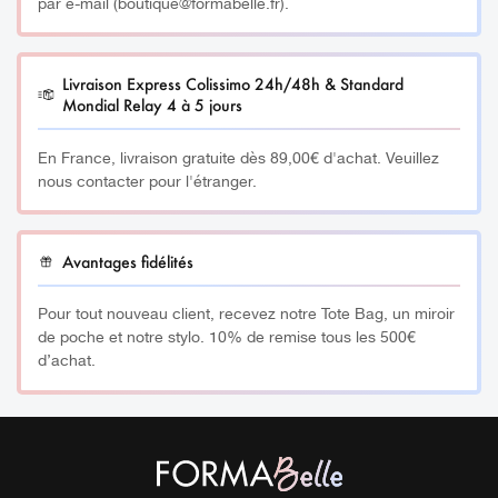
par e-mail (boutique@formabelle.fr).
________
🌿
Fabrication artisanale & naturelle
Livraison Express Colissimo 24h/48h & Standard
Mondial Relay 4 à 5 jours
Chaque carillon Koshi est entièrement fabriqué à la main
En France, livraison gratuite dès 89,00€ d'achat. Veuillez
en France, au pied des montagnes, au cœur des
nous contacter pour l'étranger.
Pyrénées. En effet, son tube en bambou naturel agit
comme une caisse de résonance, amplifiant les vibrations
des 8 tiges métalliques accordées avec précision et
Avantages fidélités
soudées à l’argent pour une qualité sonore
exceptionnelle.
Pour tout nouveau client, recevez notre Tote Bag, un miroir
de poche et notre stylo. 10% de remise tous les 500€
d’achat.
________
🎶
Accord Aqua – fluidité & sérénité
Le modèle Aqua est accordé sur des notes inspirées de