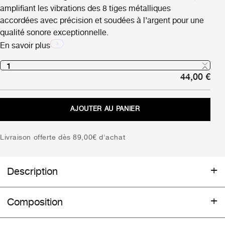
amplifiant les vibrations des 8 tiges métalliques
accordées avec précision et soudées à l’argent pour une
qualité sonore exceptionnelle.
En savoir plus
44,00
€
AJOUTER AU PANIER
Livraison offerte dès 89,00€ d'achat
Description
MADE IN FRANCE – Fabriqué artisanalement dans
Composition
les Pyrénées françaises
Caractéristiques techniques :