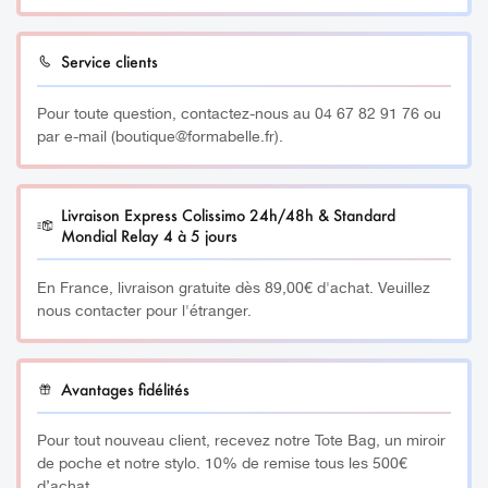
toute responsabilité en cas de mauvaise utilisation de ce
splendeur et sa jeunesse !
produit sans avoir effectué notre formation.
Service clients
Efficacité immédiate et durable ✔
Pour toute question, contactez-nous au 04 67 82 91 76 ou
120 Fils
par e-mail (boutique@formabelle.fr).
___________
Livraison Express Colissimo 24h/48h & Standard
Histoire :
Mondial Relay 4 à 5 jours
Le lifting coréen ou
Korean Face Lifting
est né et s’est
En France, livraison gratuite dès 89,00€ d'achat. Veuillez
popularisé en Corée du Sud. Il s’agit d’un pays très réputé
nous contacter pour l'étranger.
pour son expertise en matière de soins esthétiques. Il
connaît un grand succès à l’international, notamment en
France, en raison de ses résultats naturels et
Avantages fidélités
spectaculaires, visibles immédiatement. En effet, c’est
une technique non invasive qui vise à retrouver la
Pour tout nouveau client, recevez notre Tote Bag, un miroir
de poche et notre stylo. 10% de remise tous les 500€
jeunesse de votre peau, sans avoir recours aux méthodes
d’achat.