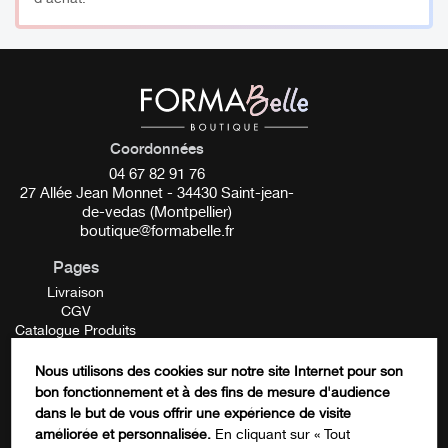
invasives telles que les injections ou la chirurgie
esthétique.
___________
Coordonnées
Bienfaits :
04 67 82 91 76
27 Allée Jean Monnet - 34430 Saint-jean-
de-vedas (Montpellier)
Renouvellement progressif du collagène perdu
boutique@formabelle.fr
Repulpe les creux dermiques
Pages
Expression du visage adoucie
Livraison
CGV
Hydratation profonde des tissus.
Catalogue Produits
Mentions Légales
___________
Contactez-nous
Nous utilisons des cookies sur notre site Internet pour son
FORMATION
bon fonctionnement et à des fins de mesure d'audience
Utilisation :
LinkedIn
dans le but de vous offrir une expérience de visite
améliorée et personnalisée.
En cliquant sur « Tout