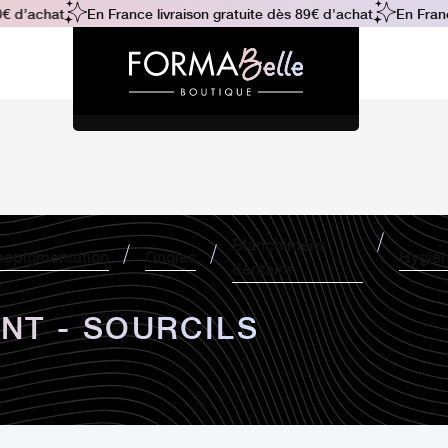
 d’achat
En France livraison gratuite dès 89€ d'achat
En France
Blanchiment
opigmentation
Ongles
Hygiè
dentaire
NT - SOURCILS