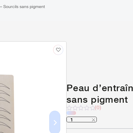
– Sourcils sans pigment
Peau d’entraî
sans pigment
(0)
Note
sur
5