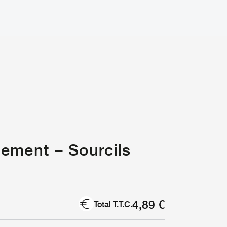
nement – Sourcils
4,89
€
Total T.T.C.