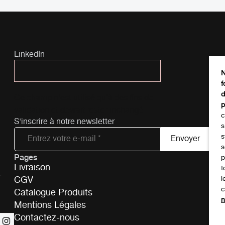
LinkedIn
N
f
d
Ce champ n’est utilisé qu’à des fins de
p
validation et devrait rester inchangé.
c
S'inscrire à notre newsletter
s
s
s
Pages
Tél
p
Livraison
t
-
CGV
l
c
Catalogue Produits
n
Mentions Légales
Contactez-nous