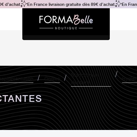
 d’achat
En France livraison gratuite dès 89€ d'achat
En France
Blanchiment
opigmentation
Ongles
Hygiè
dentaire
CTANTES