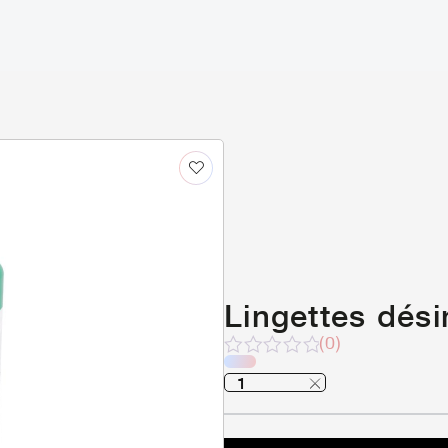
Lingettes dési
(0)
Note
sur
5