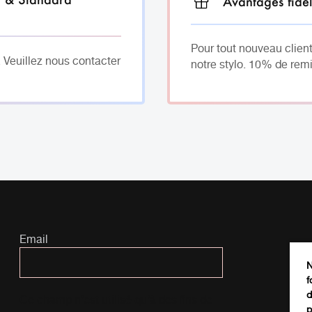
Avantages fidél
Pour tout nouveau client
. Veuillez nous contacter
notre stylo. 10% de remi
Email
N
f
d
Ce champ n’est utilisé qu’à des fins de
p