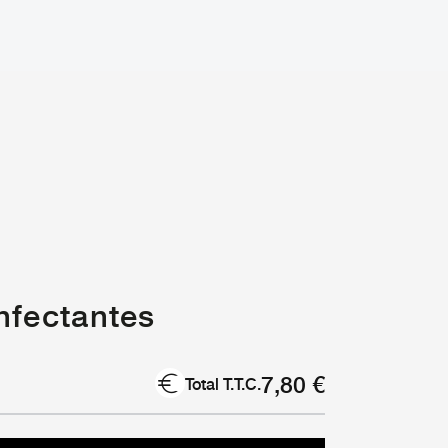
nfectantes
7,80
€
Total T.T.C.