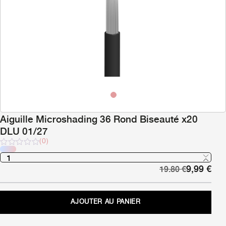
Aiguille Microshading 36 Rond Biseauté x20
DLU 01/27
(0)
Note
sur
Le
Le
9,99
€
5
19.80
€
prix
pri
initial
act
était :
est 
AJOUTER AU PANIER
19,80 €.
9,9