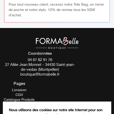
Pour tout nouveau client, recevez notre Tote Bag, un miroir
de poche et notre stylo. 10% de remise tous les 500€
d’achat.
Coordonnées
04 67 82 91 76
27 Allée Jean Monnet - 34430 Saint-jean-
de-vedas (Montpellier)
boutique@formabelle.fr
Pages
Livraison
CGV
Catalogue Produits
Mentions Légales
Contactez-nous
Nous utilisons des cookies sur notre site Internet pour son