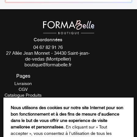
Réglage de la chaleur
:
inclut le nouveau modificateur,
True Copper, permettant aux artistes d’ajouter de la
chaleur à n’importe quel pigment selon leurs besoins.
__________
Coordonnées
Ce Kit comprend 8 pigments de 15 ml :
04 67 82 91 76
27 Allée Jean Monnet - 34430 Saint-jean-
Toasted Almond :
Un pigment brun clair et neutre idéal
de-vedas (Montpellier)
boutique@formabelle.fr
pour les clients à la peau claire.
Pages
Chestnut V2 :
Une nuance brune moyenne et chaude
Livraison
adaptée aux clientes à la recherche d’une
CGV
amélioration naturelle.
Catalogue Produits
Mentions Légales
Foxy Brown :
Un pigment brun rougeâtre riche, parfait
Contactez-nous
Nous utilisons des cookies sur notre site Internet pour son
FORMATION
pour ajouter de la chaleur aux sourcil
s.
bon fonctionnement et à des fins de mesure d'audience
Instagram
dans le but de vous offrir une expérience de visite
Java :
U
n brun profond et froid, idéal pour les client(e)s
améliorée et personnalisée.
En cliquant sur « Tout
accepter », vous consentez à l'utilisation de tous les
désirant
des sourcils
audacieux
.