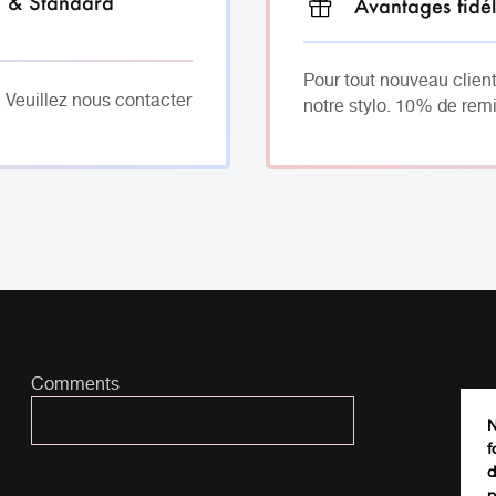
h & Standard
Avantages fidél
Pour tout nouveau client
. Veuillez nous contacter
notre stylo. 10% de remi
Comments
N
f
d
Ce champ n’est utilisé qu’à des fins de