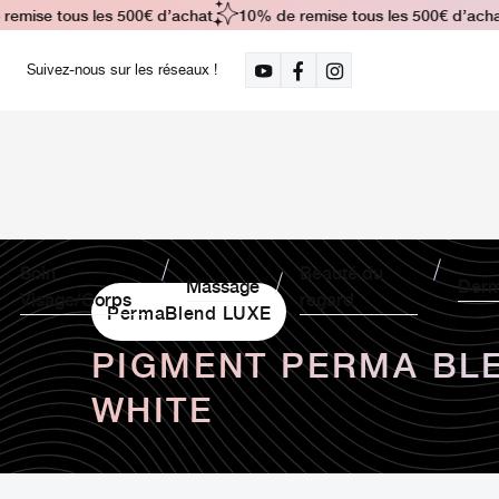
mise tous les 500€ d’achat
10% de remise tous les 500€ d’achat
Suivez-nous sur les réseaux !
Soin
Beauté du
Massage
Derm
Visage/Corps
regard
PermaBlend LUXE
PIGMENT PERMA BLE
WHITE