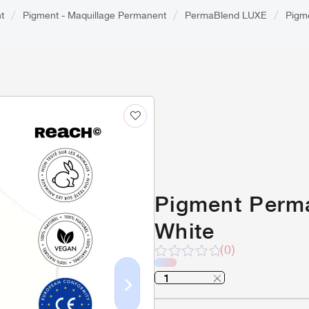
t
Pigment - Maquillage Permanent
PermaBlend LUXE
Pigm
Pigment Perma
White
(0)
Note
sur
5