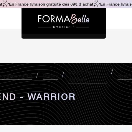
En France livraison gratuite dès 89€ d'achat
En France livraiso
Blanchiment
opigmentation
Ongles
Hygiè
dentaire
ND - WARRIOR