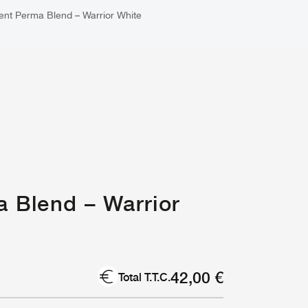
ent Perma Blend – Warrior White
 Blend – Warrior
42,00
€
Total T.T.C.