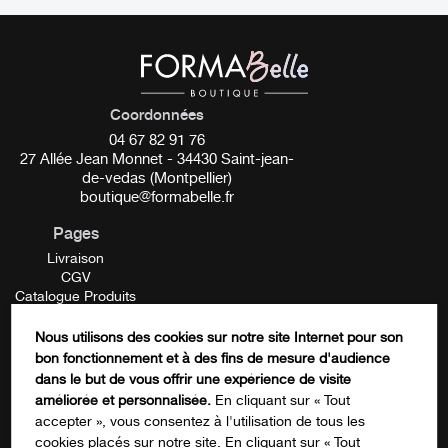
_________
Pigment Perma Blend Luxe
Coordonnées
Conditionnement :
04 67 82 91 76
15 ml
27 Allée Jean Monnet - 34430 Saint-jean-
de-vedas (Montpellier)
Tonalité :
Chaude
boutique@formabelle.fr
Pages
Opacité
: Moyenne
Livraison
CGV
Propriétés de la formulation
: HYBRIDE (Mélange de
Catalogue Produits
produits organiques et inorganiques)
Mentions Légales
Contactez-nous
Nous utilisons des cookies sur notre site Internet pour son
FORMATION
__________
bon fonctionnement et à des fins de mesure d'audience
Email
dans le but de vous offrir une expérience de visite
améliorée et personnalisée.
En cliquant sur « Tout
Fiche de données de sécurité Spice
ICI
accepter », vous consentez à l'utilisation de tous les
cookies placés sur notre site. En cliquant sur « Tout