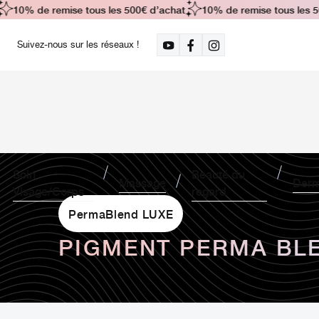
10% de remise tous les 500€ d’achat
10% de remise tous les 500
Suivez-nous sur les réseaux !
Soin
Beauté du
Massage
Derm
Visage/Corps
regard
PermaBlend LUXE
PIGMENT PERMA BLE