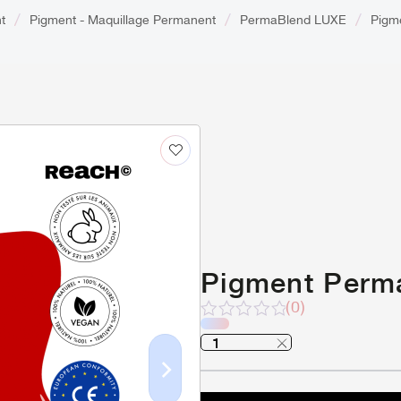
t
Pigment - Maquillage Permanent
PermaBlend LUXE
Pigm
Pigment Perm
(0)
Note
sur
5