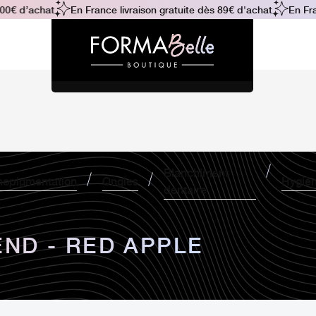
€ d’achat
En France livraison gratuite dès 89€ d'achat
En France
Blanchiment
opigmentation
Ongles
Hygiè
dentaire
ND - RED APPLE