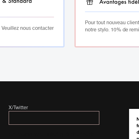
h & Standard
Avantages fidél
Pour tout nouveau client
. Veuillez nous contacter
notre stylo. 10% de remi
X/Twitter
N
f
d
Ce champ n’est utilisé qu’à des fins de