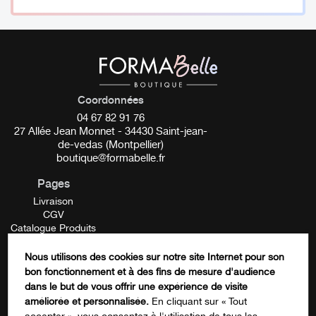
_________
Pigment Perma Blend Luxe
Coordonnées
Conditionnement :
15 ml
04 67 82 91 76
27 Allée Jean Monnet - 34430 Saint-jean-
Tonalité :
Froide
de-vedas (Montpellier)
boutique@formabelle.fr
Opacité
: Légère
Pages
Livraison
Propriétés de la formulation
: HYBRIDE (Mélange de
CGV
produits organiques et inorganiques)
Catalogue Produits
Mentions Légales
__________
Contactez-nous
Nous utilisons des cookies sur notre site Internet pour son
FORMATION
bon fonctionnement et à des fins de mesure d'audience
Email
Fiche de données de sécurité Cranberry
ICI
dans le but de vous offrir une expérience de visite
améliorée et personnalisée.
En cliquant sur « Tout