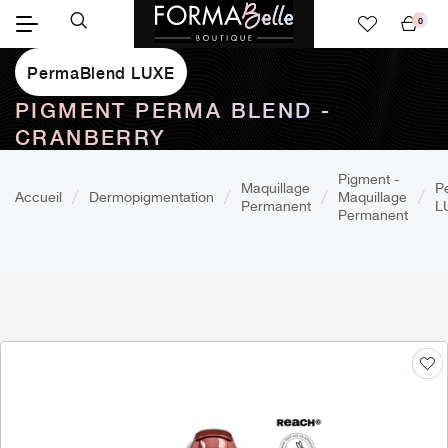
0
Mon
panier
PermaBlend LUXE
PIGMENT PERMA BLEND -
CRANBERRY
Pigment -
Maquillage
P
Accueil
Dermopigmentation
Maquillage
Permanent
L
Permanent