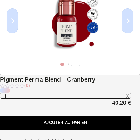
Previous
Next
Pigment Perma Blend – Cranberry
(0)
Note
sur
40,20
€
5
AJOUTER AU PANIER