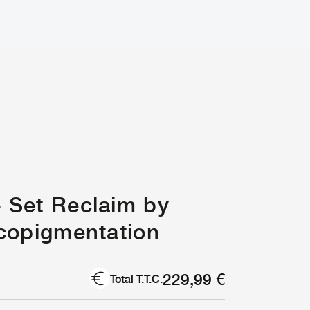
 Set Reclaim by
icopigmentation
229,99
€
Total T.T.C.