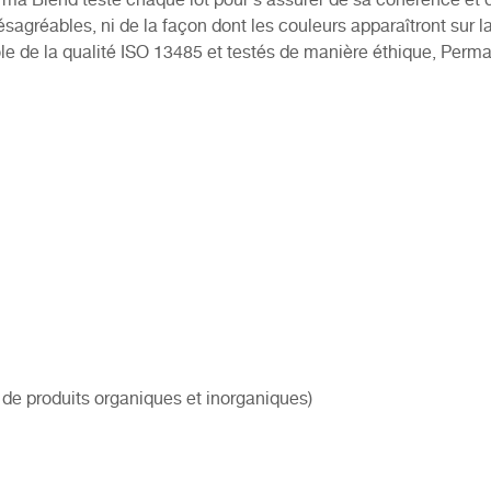
 Blend teste chaque lot pour s’assurer de sa cohérence et de
sagréables, ni de la façon dont les couleurs apparaîtront sur 
ôle de la qualité ISO 13485 et testés de manière éthique, Perma 
e produits organiques et inorganiques)