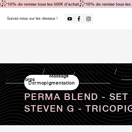
10% de remise tous les 500€ d’achat
10% de remise tous les 50
Suivez-nous sur les réseaux !
Soin
Beauté du
Massage
Derm
Visage/Corps
regard
Dermopigmentation
PERMA BLEND - SET
STEVEN G - TRICOP