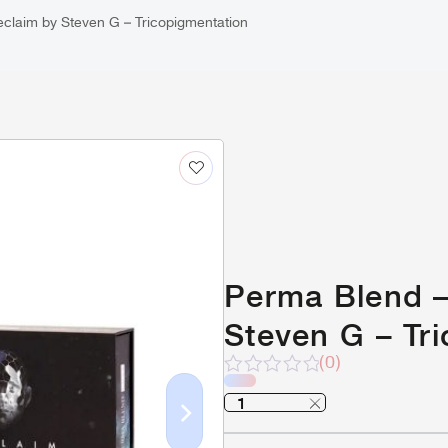
claim by Steven G – Tricopigmentation
Perma Blend –
Steven G – Tr
(0)
Note
sur
5