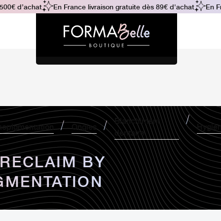
0€ d’achat
En France livraison gratuite dès 89€ d'achat
En Fran
Blanchiment
opigmentation
Ongles
Hygiè
dentaire
 RECLAIM BY
IGMENTATION