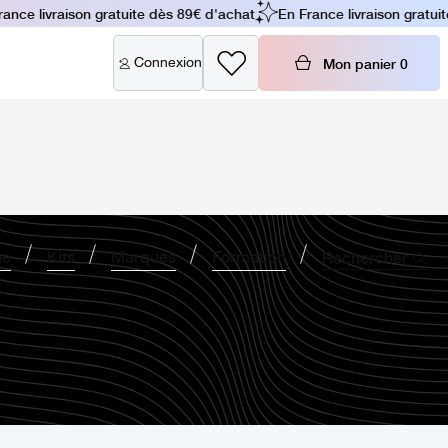
ce livraison gratuite dès 89€ d'achat
En France livraison gratuite
Connexion
Mon panier
0
ne
Kits
Marques
Formation
Rechercher