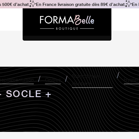
500€ d’achat
En France livraison gratuite dès 89€ d'achat
En Fr
Blanchiment
opigmentation
Ongles
Hygiè
dentaire
- SOCLE +