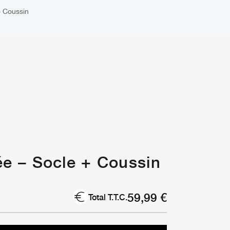
+ Coussin
lée – Socle + Coussin
59,99
€
Total T.T.C.