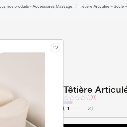
tous nos produits - Accessoires Massage
Têtière Articulée – Socle 
Têtière Articu
(0)
Note
sur
5