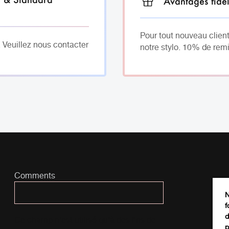
Avantages fidél
Pour tout nouveau client
. Veuillez nous contacter
notre stylo. 10% de remi
Comments
N
f
d
Ce champ n’est utilisé qu’à des fins de
p