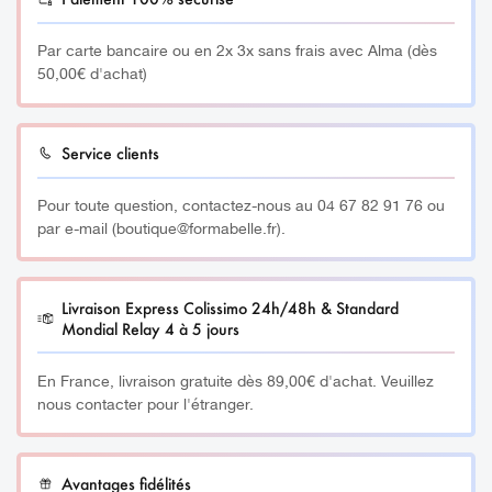
précise le pigment reste stérile entre chaque utilisation, et
c’est prouvé !
Par carte bancaire ou en 2x 3x sans frais avec Alma (dès
50,00€ d'achat)
Sans conservateur, ni eau, ni produit pétrochimique, les
pigments sont adaptés au pH de la peau et labellisés
Vegan.
Service clients
MB01 – Ristretto
Pour toute question, contactez-nous au 04 67 82 91 76 ou
par e-mail (boutique@formabelle.fr).
Brun froid soutenu conseillé sur les vraies brunes à peau
claire aux sourcils noirs.
Toujours réchauffer avec le MB02.
Livraison Express Colissimo 24h/48h & Standard
Mondial Relay 4 à 5 jours
Contenance : 5ml ou 13 ml
En France, livraison gratuite dès 89,00€ d'achat. Veuillez
nous contacter pour l'étranger.
________
Fiche de données de sécurité Ristretto
ICI
Avantages fidélités