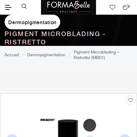
0
Mon
panier
Dermopigmentation
PIGMENT MICROBLADING -
RISTRETTO
Pigment Microblading –
Accueil
Dermopigmentation
Ristretto (MB01)