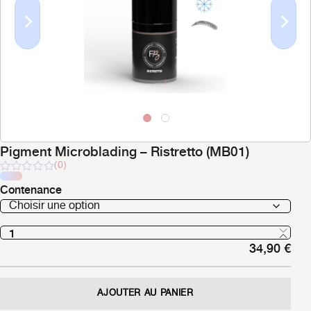
Previous
Next
Pigment Microblading – Ristretto (MB01)
(0)
Note
Contenance
sur
5
34,90
€
AJOUTER AU PANIER