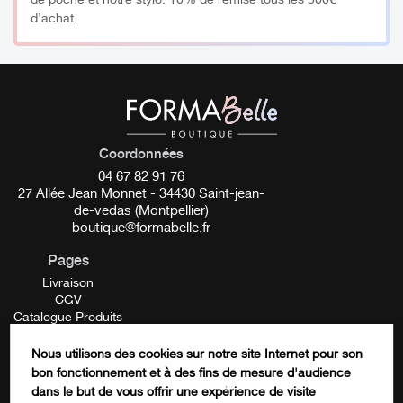
de poche et notre stylo. 10% de remise tous les 500€
d’achat.
Réservé uniquement aux professionnels
Coordonnées
04 67 82 91 76
27 Allée Jean Monnet - 34430 Saint-jean-
de-vedas (Montpellier)
boutique@formabelle.fr
Pages
Livraison
CGV
Catalogue Produits
Mentions Légales
Contactez-nous
Nous utilisons des cookies sur notre site Internet pour son
FORMATION
bon fonctionnement et à des fins de mesure d'audience
Email
dans le but de vous offrir une expérience de visite