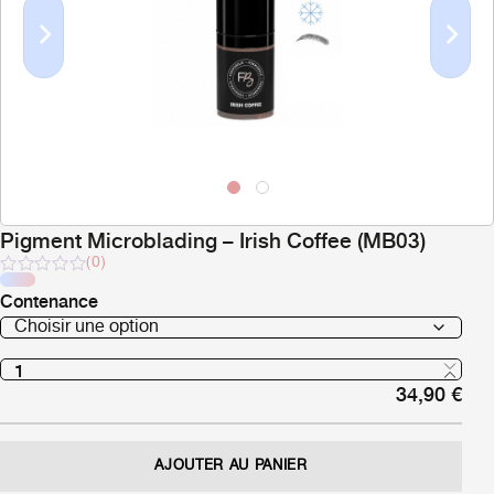
Previous
Next
Pigment Microblading – Irish Coffee (MB03)
(0)
Note
Contenance
sur
5
34,90
€
AJOUTER AU PANIER