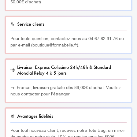
50,00€ d'achat)
précise le pigment reste stérile entre chaque utilisation, et
c’est prouvé !
Sans conservateur, ni eau, ni produit pétrochimique, les
Service clients
pigments sont adaptés au pH de la peau et labellisés
Pour toute question, contactez-nous au 04 67 82 91 76 ou
Vegan.
par e-mail (boutique@formabelle.fr).
MB03 – Irish Coffee
Livraison Express Colissimo 24h/48h & Standard
Brun froid doux conseillé sur les brunes, à mélanger avec
Mondial Relay 4 à 5 jours
2 gouttes de MB04 pour le réchauffer.
En France, livraison gratuite dès 89,00€ d'achat. Veuillez
Contenance : 5ml ou 13 ml
nous contacter pour l'étranger.
________
Avantages fidélités
Fiche de données de sécurité Irish Coffee
ICI
Pour tout nouveau client, recevez notre Tote Bag, un miroir
________