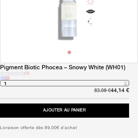
Pigment Biotic Phocea – Snowy White (WH01)
(0)
Note
sur
Le
Le
44,14
€
5
63.06
€
prix
pri
initial
act
était :
est 
AJOUTER AU PANIER
63,06 €.
44,
Livraison offerte dès 89,00€ d'achat