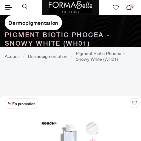
0
Mon
panier
Dermopigmentation
PIGMENT BIOTIC PHOCEA -
SNOWY WHITE (WH01)
Pigment Biotic Phocea –
Accueil
Dermopigmentation
Snowy White (WH01)
% En promotion