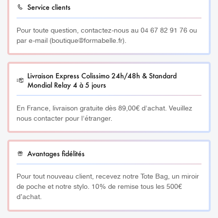
Service clients
et c’est prouvé !
Pour toute question, contactez-nous au 04 67 82 91 76 ou
Sans conservateur, ni eau, ni produit pétrochimique, les
par e-mail (boutique@formabelle.fr).
pigments sont adaptés au pH de la peau et labellisés
Vegan.
Livraison Express Colissimo 24h/48h & Standard
__________
Mondial Relay 4 à 5 jours
À savoir :
En France, livraison gratuite dès 89,00€ d'achat. Veuillez
nous contacter pour l'étranger.
Fabriqués en atmosphère contrôlée dans un laboratoire
certifié EN13485 et BPF, les pigments Airless Color® sont
le résultat d’un assemblage précis de pigments
Avantages fidélités
organiques et minéraux. En effet, ils font l’objet de
contrôles rigoureux : analyse des métaux lourds et des
Pour tout nouveau client, recevez notre Tote Bag, un miroir
amines aromatiques. Ainsi, ils sont en parfaite conformité
de poche et notre stylo. 10% de remise tous les 500€
avec les préconisations de l’Europe et la législation
d’achat.
française, l’une des plus rigoureuses au monde. Pigment