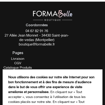
Made in FRANCE / Pigment VEGAN.
Pigment Made in FRANCE
VEGAN
Coordonnées
04 67 82 91 76
REACH
27 Allée Jean Monnet - 34430 Saint-jean-
de-vedas (Montpellier)
boutique@formabelle.fr
__________
Pages
WH01 – Snowy White
Livraison
CGV
Conditionnement :
13 ml
Catalogue Produits
Mentions Légales
Contactez-nous
Nous utilisons des cookies sur notre site Internet pour son
Tonalité :
Chaude
FORMATION
bon fonctionnement et à des fins de mesure d'audience
Name
dans le but de vous offrir une expérience de visite
________
améliorée et personnalisée.
En cliquant sur « Tout
accepter », vous consentez à l'utilisation de tous les
Fiche de données de sécurité Snowy White
ICI
cookies placés sur notre site. En cliquant sur « Tout