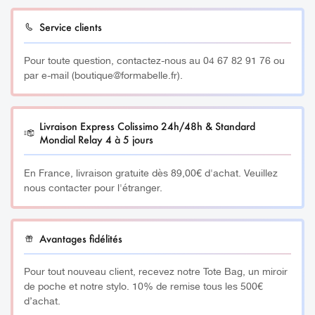
Découvrez l’ensemble de nos Formations en
précise, le pigment reste stérile entre chaque utilisation,
ICI
Dermopigmentation en cliquant
Service clients
et c’est prouvé !
Pour toute question, contactez-nous au 04 67 82 91 76 ou
Sans conservateur, ni eau, ni produit pétrochimique, les
par e-mail (boutique@formabelle.fr).
pigments sont adaptés au pH de la peau et labellisés
Vegan.
Livraison Express Colissimo 24h/48h & Standard
__________
Mondial Relay 4 à 5 jours
À savoir :
En France, livraison gratuite dès 89,00€ d'achat. Veuillez
nous contacter pour l'étranger.
Fabriqués en atmosphère contrôlée dans un laboratoire
certifié EN13485 et BPF, les pigments Airless Color® sont
le résultat d’un assemblage précis de pigments
Avantages fidélités
organiques et minéraux. Ils font l’objet de contrôles
rigoureux : analyse des métaux lourds et des amines
Pour tout nouveau client, recevez notre Tote Bag, un miroir
aromatiques et sont en parfaite conformité avec les
de poche et notre stylo. 10% de remise tous les 500€
préconisations de l’Europe et la législation française, l’une
d’achat.