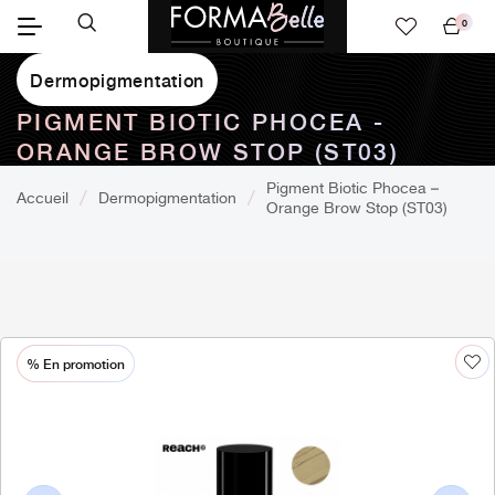
0
Mon
panier
Dermopigmentation
PIGMENT BIOTIC PHOCEA -
ORANGE BROW STOP (ST03)
Pigment Biotic Phocea –
Accueil
Dermopigmentation
Orange Brow Stop (ST03)
% En promotion