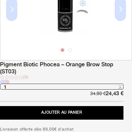
Previous
Next
Pigment Biotic Phocea – Orange Brow Stop
(ST03)
(0)
Note
sur
Le
Le
24,43
€
5
34.90
€
prix
pri
initial
act
était :
est 
AJOUTER AU PANIER
34,90 €.
24,
Livraison offerte dès 89,00€ d'achat