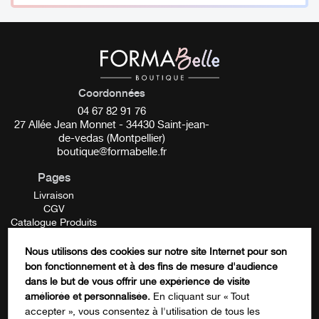
des plus rigoureuses au monde. Pigment Made in
FRANCE / Pigment VEGAN.
Pigment Made in FRANCE
VEGAN
Coordonnées
04 67 82 91 76
REACH
27 Allée Jean Monnet - 34430 Saint-jean-
de-vedas (Montpellier)
boutique@formabelle.fr
__________
Pages
ST03 – Orange Brow Stop
Livraison
CGV
Catalogue Produits
Tonalité :
froide
Mentions Légales
Contactez-nous
Nous utilisons des cookies sur notre site Internet pour son
Conditionnement :
5ml
FORMATION
bon fonctionnement et à des fins de mesure d'audience
LinkedIn
dans le but de vous offrir une expérience de visite
________
améliorée et personnalisée.
En cliquant sur « Tout
accepter », vous consentez à l'utilisation de tous les