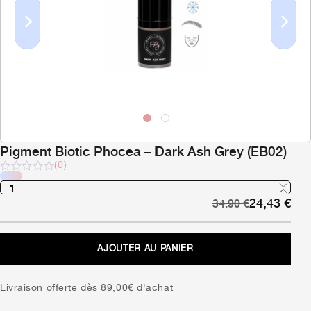
Previous
Next
Pigment Biotic Phocea – Dark Ash Grey (EB02)
(0)
Note
sur
Le
Le
24,43
€
5
34.90
€
prix
pri
initial
act
était :
est 
AJOUTER AU PANIER
34,90 €.
24,
Livraison offerte dès 89,00€ d'achat