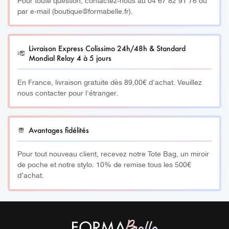
Pour toute question, contactez-nous au 04 67 82 91 76 ou
ST04.
par e-mail (boutique@formabelle.fr).
D’une grande facilité d’utilisation grâce à une pompe ultra
précise, le pigment reste stérile entre chaque utilisation,
Livraison Express Colissimo 24h/48h & Standard
et c’est prouvé !
Mondial Relay 4 à 5 jours
Sans conservateur, ni eau, ni produit pétrochimique, les
En France, livraison gratuite dès 89,00€ d'achat. Veuillez
nous contacter pour l'étranger.
pigments sont adaptés au pH de la peau et labellisés
Vegan.
Avantages fidélités
__________
Pour tout nouveau client, recevez notre Tote Bag, un miroir
À savoir :
de poche et notre stylo. 10% de remise tous les 500€
d’achat.
Fabriqués en atmosphère contrôlée dans un laboratoire
certifié EN13485 et BPF, les pigments Airless Color® sont
le résultat d’un assemblage précis de pigments
organiques et minéraux. Ils font l’objet de contrôles