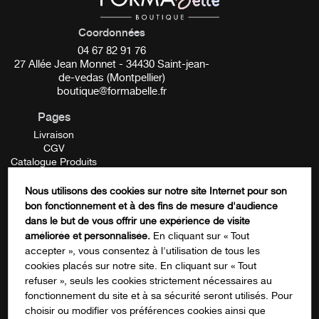
rigoureux : analyse des métaux lourds et des amines
aromatiques et sont en parfaite conformité avec les
Coordonnées
préconisations de l’Europe et la législation française, l’une
04 67 82 91 76
des plus rigoureuses au monde. Pigment Made in
27 Allée Jean Monnet - 34430 Saint-jean-
FRANCE / Pigment VEGAN.
de-vedas (Montpellier)
boutique@formabelle.fr
Pigment Made in FRANCE
Pages
Livraison
VEGAN
CGV
Catalogue Produits
REACH
Mentions Légales
Contactez-nous
Nous utilisons des cookies sur notre site Internet pour son
FORMATION
__________
bon fonctionnement et à des fins de mesure d'audience
Company
dans le but de vous offrir une expérience de visite
améliorée et personnalisée.
En cliquant sur « Tout
EB02 – Dark Ash Grey
accepter », vous consentez à l'utilisation de tous les
cookies placés sur notre site. En cliquant sur « Tout
Tonalité :
froide
Ce champ n’est utilisé qu’à des fins de
refuser », seuls les cookies strictement nécessaires au
validation et devrait rester inchangé.
fonctionnement du site et à sa sécurité seront utilisés. Pour
Conditionnement :
S'inscrire à notre newsletter
5ml
choisir ou modifier vos préférences cookies ainsi que