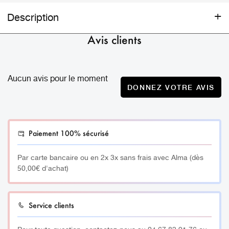
Description
Avis clients
Pigment Biotic Phocea – Dark Ash Grey (EB02)
Aucun avis pour le moment
DONNEZ VOTRE AVIS
__________
Le Pigment Biotic Phocea – Dark Ash Grey (EB02) est un
Paiement 100% sécurisé
Brun à tendance froide. Il donne un résultat cendré sur les
cheveux et sourcils noirs des peaux claires.
Par carte bancaire ou en 2x 3x sans frais avec Alma (dès
À mélanger avec 2 gouttes de Brow Grey Stop (ST04) si
50,00€ d'achat)
vous souhaitez un résultat plus marronné que grisé.
Astuce :
Service clients
Peut être utilisé pour les grains de beauté. Mélanger avec