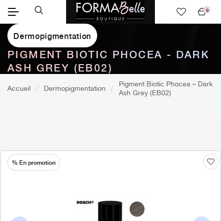
0
Mon
panier
Dermopigmentation
PIGMENT BIOTIC PHOCEA - DARK
ASH GREY (EB02)
Pigment Biotic Phocea – Dark
Accueil
Dermopigmentation
Ash Grey (EB02)
% En promotion