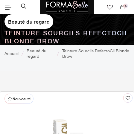
0
Mon
panier
Beauté du regard
TEINTURE SOURCILS REFECTOCIL
BLONDE BROW
Beauté du
Teinture Sourcils RefectoCil Blonde
Accueil
regard
Brow
Nouveauté