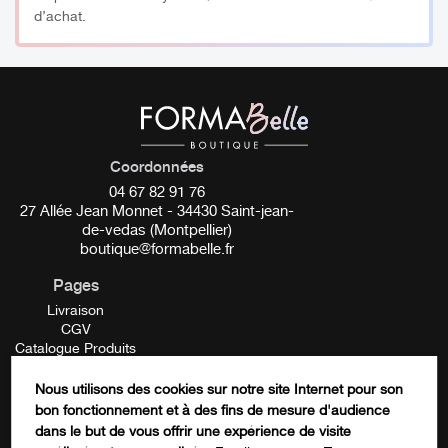
moins 2 minutes pour former une pâte crémeuse.
d’achat.
Appliquez sur les sourcils à l’aide d’un pinceau
applicateur. Veillez à couvrir tous les poils de manière
uniforme.
Temps d’application de 5 à 20 minutes selon
l’éclaircissement souhaité : 5 minutes = Éclaircit d’un
Coordonnées
ton / 12 minutes = Éclaircit de deux tons / 20 minutes
04 67 82 91 76
= Éclaircit de trois tons.
27 Allée Jean Monnet - 34430 Saint-jean-
Nettoyez délicatement la teinture à l’aide d’un coton
de-vedas (Montpellier)
boutique@formabelle.fr
imbibé d’eau tiède pour révéler vos sourcils
parfaitement illuminés.
Pages
Admirez votre regard sublimé grâce aux teintures
Livraison
CGV
Refectocil.
Catalogue Produits
Mentions Légales
__________
Contactez-nous
Nous utilisons des cookies sur notre site Internet pour son
FORMATION
bon fonctionnement et à des fins de mesure d'audience
Plus d’information :
URL
dans le but de vous offrir une expérience de visite