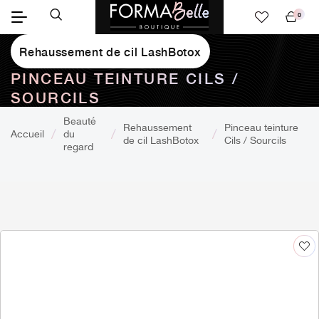
0
Mon
panier
Rehaussement de cil LashBotox
PINCEAU TEINTURE CILS /
SOURCILS
Beauté
Rehaussement
Pinceau teinture
Accueil
du
de cil LashBotox
Cils / Sourcils
regard