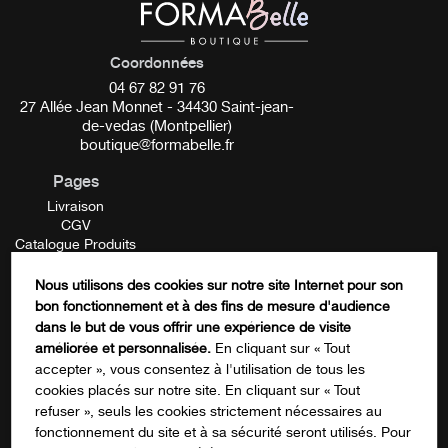
Coordonnées
04 67 82 91 76
27 Allée Jean Monnet - 34430 Saint-jean-
de-vedas (Montpellier)
boutique@formabelle.fr
Pages
Livraison
CGV
Catalogue Produits
Mentions Légales
Contactez-nous
Nous utilisons des cookies sur notre site Internet pour son
FORMATION
bon fonctionnement et à des fins de mesure d'audience
Comments
dans le but de vous offrir une expérience de visite
améliorée et personnalisée.
En cliquant sur « Tout
accepter », vous consentez à l'utilisation de tous les
cookies placés sur notre site. En cliquant sur « Tout
Ce champ n’est utilisé qu’à des fins de
refuser », seuls les cookies strictement nécessaires au
validation et devrait rester inchangé.
fonctionnement du site et à sa sécurité seront utilisés. Pour