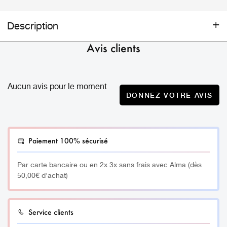
Description
Pinceau teinture Cils / Sourcils
Avis clients
conçu pour
l’application de la teinture cils et sourcils.
Assure un travail précis en évitant les excès de matière ou
Aucun avis pour le moment
les bavures de teinture sur les cils ou les sourcils.
DONNEZ VOTRE AVIS
_________
Paiement 100% sécurisé
Taille:
13 cm
Par carte bancaire ou en 2x 3x sans frais avec Alma (dès
50,00€ d'achat)
Service clients