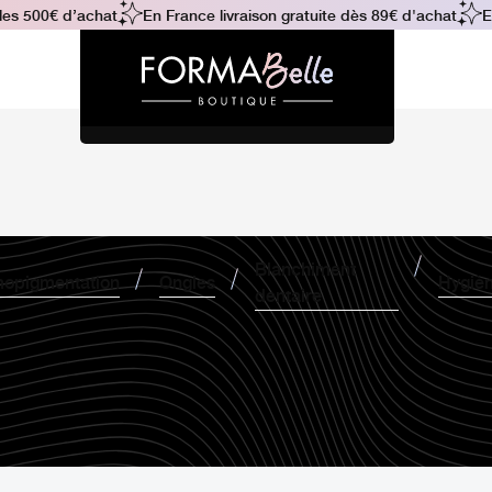
s 500€ d’achat
En France livraison gratuite dès 89€ d'achat
En
Blanchiment
opigmentation
Ongles
Hygiè
dentaire