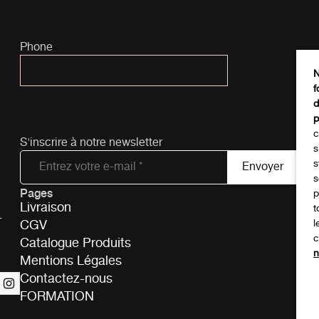
Phone
N
f
d
Ce champ n’est utilisé qu’à des fins de
p
validation et devrait rester inchangé.
c
S'inscrire à notre newsletter
s
s
s
Pages
Tél
p
Livraison
t
-
CGV
l
c
Catalogue Produits
n
Mentions Légales
Contactez-nous
FORMATION