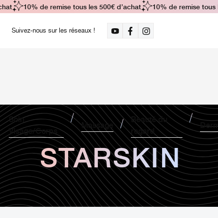
hat
10% de remise tous les 500€ d’achat
10% de remise tous le
Suivez-nous sur les réseaux !
Soin
Beauté du
Massage
Derm
Visage/Corps
regard
STARSKIN