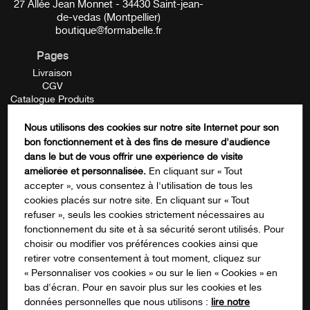
27 Allée Jean Monnet - 34430 Saint-jean-
de-vedas (Montpellier)
boutique@formabelle.fr
Pages
Livraison
CGV
Catalogue Produits
Mentions Légales
Contactez-nous
Nous utilisons des cookies sur notre site Internet pour son
FORMATION
bon fonctionnement et à des fins de mesure d'audience
Comments
dans le but de vous offrir une expérience de visite
améliorée et personnalisée.
En cliquant sur « Tout
accepter », vous consentez à l'utilisation de tous les
cookies placés sur notre site. En cliquant sur « Tout
Ce champ n’est utilisé qu’à des fins de
refuser », seuls les cookies strictement nécessaires au
validation et devrait rester inchangé.
fonctionnement du site et à sa sécurité seront utilisés. Pour
S'inscrire à notre newsletter
choisir ou modifier vos préférences cookies ainsi que
retirer votre consentement à tout moment, cliquez sur
« Personnaliser vos cookies » ou sur le lien « Cookies » en
bas d'écran. Pour en savoir plus sur les cookies et les
données personnelles que nous utilisons :
lire notre