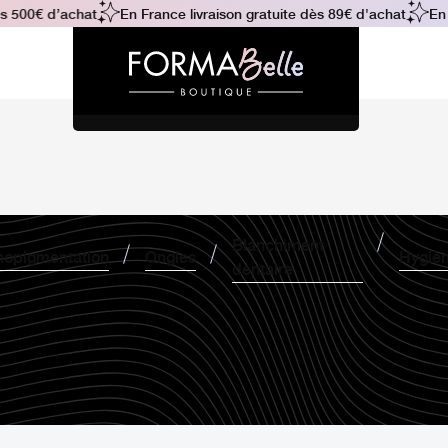
 500€ d’achat
En France livraison gratuite dès 89€ d'achat
En Fr
Blanchiment
opigmentation
Ongles
Hygiè
dentaire