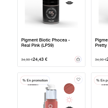
Pigment Biotic Phocea -
Pigmen
Real Pink (LP59)
Pretty
24,43
€
34,90
€
34,90
€
% En promotion
% En p