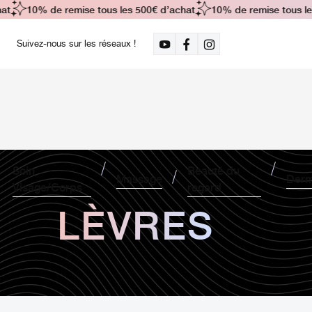
t
10% de remise tous les 500€ d’achat
10% de remise tous les
Suivez-nous sur les réseaux !
Soin
Beauté du
Massage
Derm
Visage/Corps
regard
LÈVRES