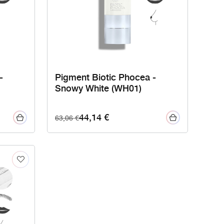
-
Pigment Biotic Phocea -
Snowy White (WH01)
44,14
€
63,06
€