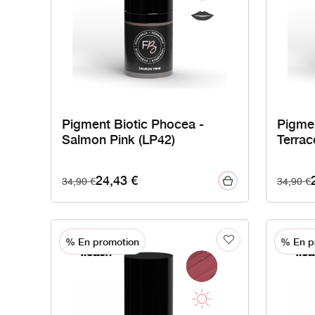
Pigment Biotic Phocea -
Pigmen
Salmon Pink (LP42)
Terrac
24,43
€
34,90
€
34,90
€
% En promotion
% En p