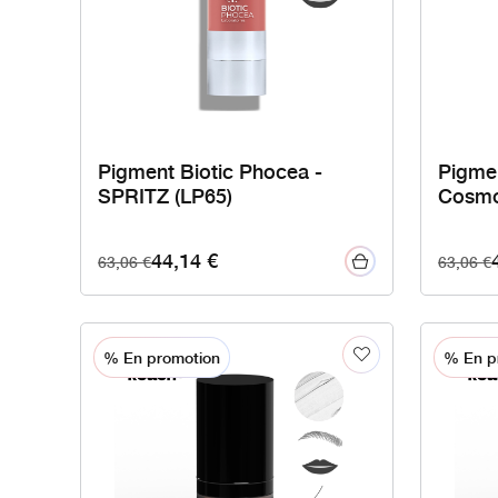
Pigment Biotic Phocea -
Pigmen
SPRITZ (LP65)
Cosmo
44,14
€
63,06
€
63,06
€
% En promotion
% En p