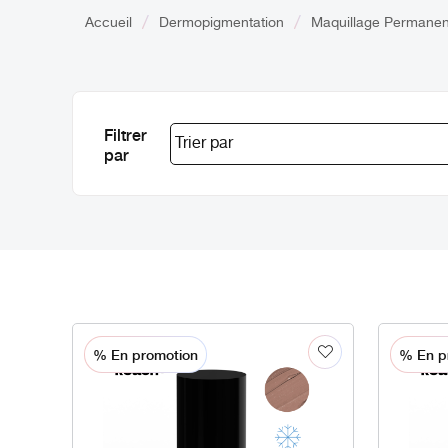
Accueil
Dermopigmentation
Maquillage Permanen
Filtrer
par
% En promotion
% En p