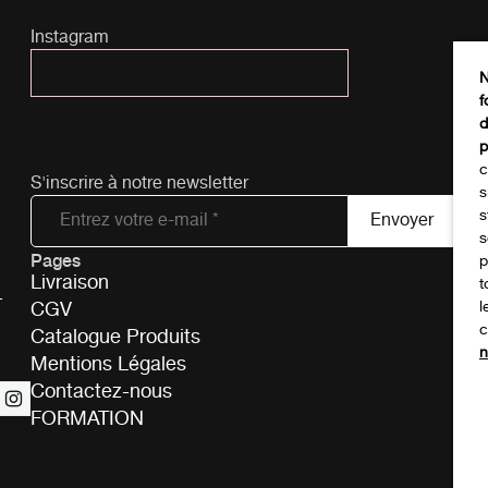
Instagram
N
f
d
Ce champ n’est utilisé qu’à des fins de
p
validation et devrait rester inchangé.
c
S'inscrire à notre newsletter
s
s
s
Pages
Tél
p
Livraison
t
-
CGV
l
c
Catalogue Produits
n
Mentions Légales
Contactez-nous
FORMATION