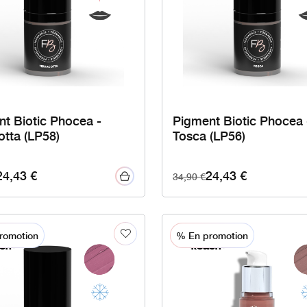
t Biotic Phocea -
Pigment Biotic Phocea 
otta (LP58)
Tosca (LP56)
24,43
€
24,43
€
34,90
€
romotion
% En promotion