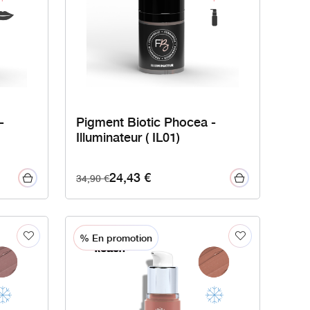
-
Pigment Biotic Phocea -
Illuminateur ( IL01)
24,43
€
34,90
€
% En promotion