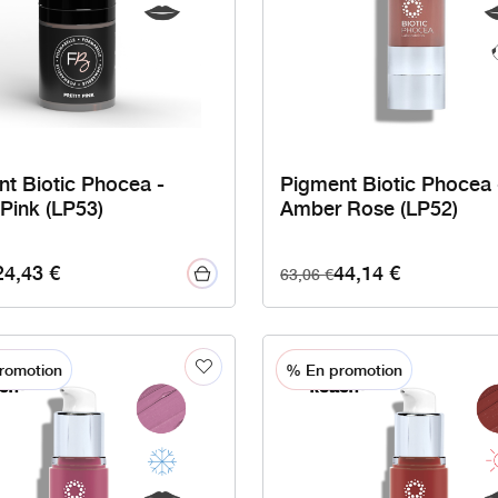
t Biotic Phocea -
Pigment Biotic Phocea 
 Pink (LP53)
Amber Rose (LP52)
24,43
€
44,14
€
63,06
€
romotion
% En promotion