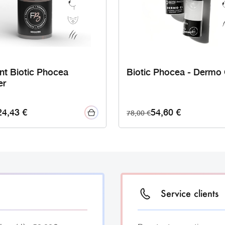
nt Biotic Phocea
Biotic Phocea - Dermo
er
24,43
€
54,60
€
78,00
€
Service clients