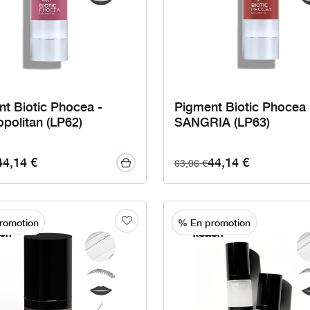
t Biotic Phocea -
Pigment Biotic Phocea 
politan (LP62)
SANGRIA (LP63)
44,14
€
44,14
€
63,06
€
romotion
% En promotion