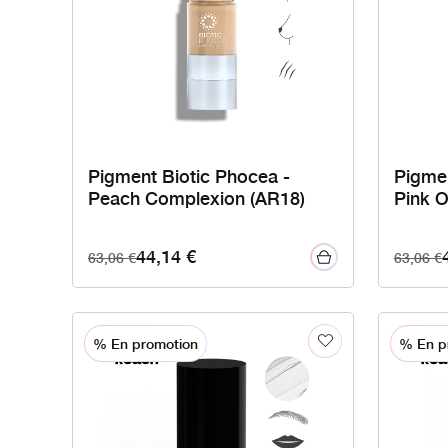
Pigment Biotic Phocea -
Pigmen
Peach Complexion (AR18)
Pink O
44,14
€
63,06
€
63,06
€
% En promotion
% En p