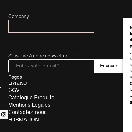
Company
N
f
d
Ce champ n’est utilisé qu’à des fins de
p
validation et devrait rester inchangé.
c
S'inscrire à notre newsletter
s
s
s
Pages
Tél
p
Livraison
t
-
CGV
l
c
Catalogue Produits
n
Mentions Légales
Contactez-nous
FORMATION