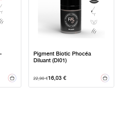
-
Pigment Biotic Phocéa
Diluant (DI01)
16,03
€
22,90
€