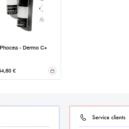
c Phocea - Dermo C+
54,60
€
Service clients