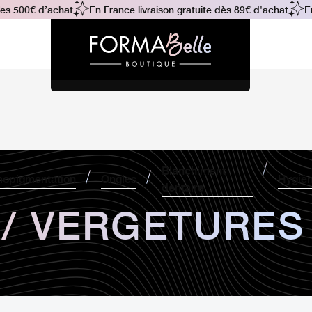
s 500€ d’achat
En France livraison gratuite dès 89€ d'achat
En 
Blanchiment
opigmentation
Ongles
Hygiè
dentaire
 / VERGETURES