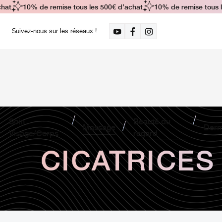
at
10% de remise tous les 500€ d’achat
10% de remise tous le
Suivez-nous sur les réseaux !
Soin
Beauté du
Massage
Derm
Visage/Corps
regard
CICATRICES