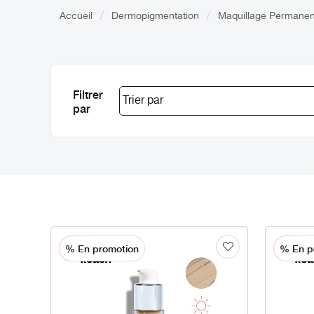
Accueil
Dermopigmentation
Maquillage Permanen
Filtrer
par
% En promotion
% En p