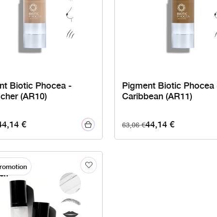
t Biotic Phocea -
Pigment Biotic Phocea 
cher (AR10)
Caribbean (AR11)
44,14
€
44,14
€
63,06
€
romotion