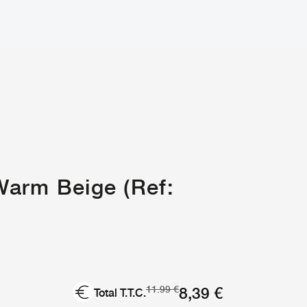
arm Beige (Ref:
Le
Le
8,39
€
11.99
€
Total T.T.C.