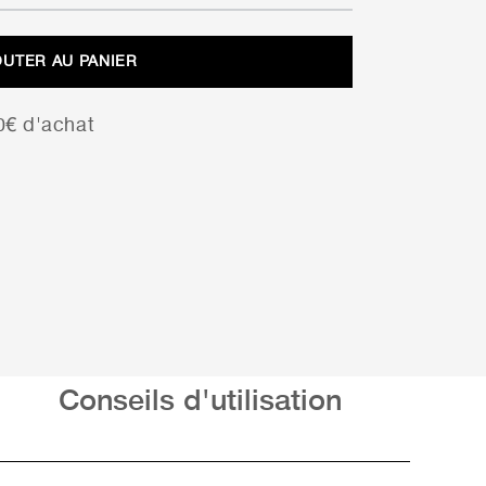
prix
prix
initial
actuel
OUTER AU PANIER
était :
est :
11,99 €.
8,39 €.
00€ d'achat
Conseils d'utilisation