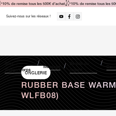
10% de remise tous les 500€ d’achat
10% de remise tous les 500€
Suivez-nous sur les réseaux !
Soin
Beauté du
Massage
Derm
Visage/Corps
regard
ONGLERIE
RUBBER BASE WARM 
WLFB08)