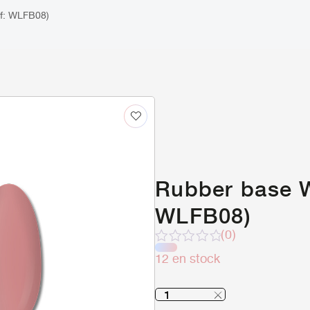
f: WLFB08)
Rubber base W
WLFB08)
(0)
Note
12 en stock
sur
5