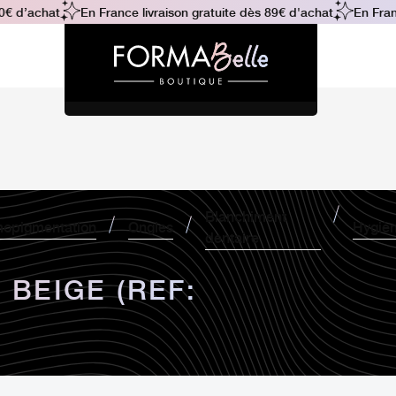
 d’achat
En France livraison gratuite dès 89€ d'achat
En France
Blanchiment
opigmentation
Ongles
Hygiè
dentaire
BEIGE (REF: