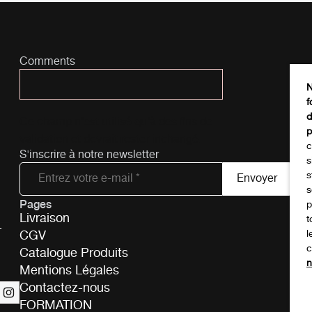
Comments
N
f
d
Ce champ n’est utilisé qu’à des fins de
p
validation et devrait rester inchangé.
c
S'inscrire à notre newsletter
s
s
s
Pages
Tél
p
Livraison
t
-
CGV
l
c
Catalogue Produits
n
Mentions Légales
Contactez-nous
FORMATION