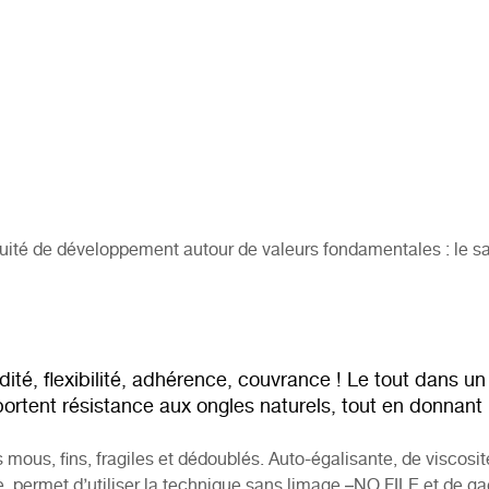
uité de développement autour de valeurs fondamentales : le savo
idité, flexibilité, adhérence, couvrance ! Le tout dans un
rtent résistance aux ongles naturels, tout en donnant 
s mous, fins, fragiles et dédoublés. Auto-égalisante, de viscosi
le, permet d’utiliser la technique sans limage –NO FILE et de g