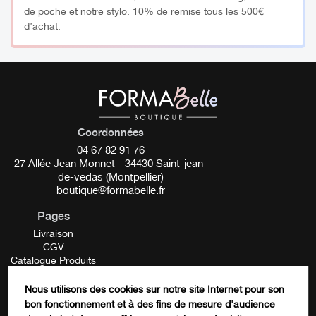
de poche et notre stylo. 10% de remise tous les 500€
d’achat.
Coordonnées
04 67 82 91 76
27 Allée Jean Monnet - 34430 Saint-jean-
de-vedas (Montpellier)
boutique@formabelle.fr
Pages
Livraison
CGV
Catalogue Produits
Mentions Légales
Contactez-nous
Nous utilisons des cookies sur notre site Internet pour son
FORMATION
bon fonctionnement et à des fins de mesure d'audience
Instagram