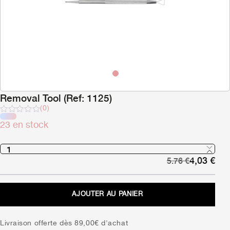
Removal Tool (Ref: 1125)
(0)
Note
23 en stock
sur
5
Le
Le
4,03
€
5.76
€
prix
pri
initial
act
était :
est 
AJOUTER AU PANIER
5,76 €.
4,0
Livraison offerte dès 89,00€ d'achat