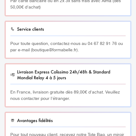
Par carte bancaire ou en 2x 3x sans frais avec Alma (dès
50,00€ d'achat)
Ref: 1125
Tige en acier inoxydable pour le retrait des Vernis
Service clients
Permanents, des Gels UV Soak Off et de la Résine
Acrylique sans abîmer les ongles naturels.
Pour toute question, contactez-nous au 04 67 82 91 76 ou
par e-mail (boutique@formabelle.fr).
Sa forme triangle s’adapte à tous les types d’ongles.
_________
Livraison Express Colissimo 24h/48h & Standard
Mondial Relay 4 à 5 jours
solution pour dissoudre
papillotes
S’utilise avec la
et
Removals Wraps.
En France, livraison gratuite dès 89,00€ d'achat. Veuillez
nous contacter pour l'étranger.
Avantages fidélités
Pour tout nouveau client, recevez notre Tote Bag, un miroir