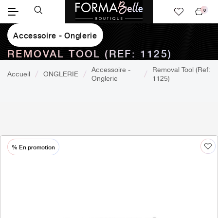
0
Mon
panier
Accessoire - Onglerie
REMOVAL TOOL (REF: 1125)
Accessoire -
Removal Tool (Ref:
Accueil
ONGLERIE
Onglerie
1125)
% En promotion