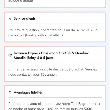
peaux ternes.
50,00€ d'achat)
Par sa richesse en acides gras insaturés, cette huile a un
pouvoir pénétrant important sans obstruer les pores grâce
– Vitamine A : apaise et protège les peaux sensibles
à sa texture légère.
Service clients
– Vitamine E : propriétés antioxydantes, élasticité,
Quantité
: 50ml
douceur, éclat et jeunesse.
Pour toute question, contactez-nous au 04 67 82 91 76 ou
par e-mail (boutique@formabelle.fr).
__________
Huile pour peaux dévitalisées et fatiguées
Livraison Express Colissimo 24h/48h & Standard
Mondial Relay 4 à 5 jours
Teint terne / Vieillissement cutanée
100% naturelle et certifiée BIO
En France, livraison gratuite dès 89,00€ d'achat. Veuillez
Certifiée commerce équitable FAIR FOR LIFE
nous contacter pour l'étranger.
Notée 100/100 sur Yuka
La pipette permet un dosage goutte à goutte très précis.
Avantages fidélités
Parfait pour une application de votre huile végétale pure
sur le visage, ou pour des recettes de cosmétiques
Pour tout nouveau client, recevez notre Tote Bag, un miroir
maison.
de poche et notre stylo. 10% de remise tous les 500€