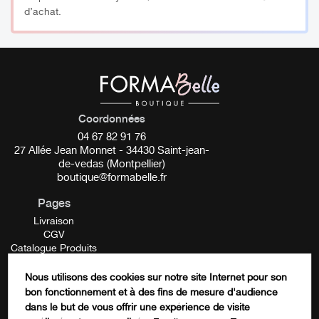
d’achat.
__________
Origine
L’abricotier appartient à la famille des Rosacées, c’est un
petit arbre adapté aux zones tempérées et
Coordonnées
méditerranéennes. Nous récoltons les fruits et leur
04 67 82 91 76
27 Allée Jean Monnet - 34430 Saint-jean-
amande, les noyaux d’abricot renferment une amande qui
de-vedas (Montpellier)
représente 20% de leur poids et contiennent jusqu’à 50%
boutique@formabelle.fr
d’huile. Celle-ci est extraite par première pression à froid
Pages
à partir des amandes séchées.
Livraison
CGV
__________
Catalogue Produits
Mentions Légales
Conseils d’utilisation:
Contactez-nous
Nous utilisons des cookies sur notre site Internet pour son
FORMATION
bon fonctionnement et à des fins de mesure d'audience
Facebook
Pour un soin revitalisant :
dans le but de vous offrir une expérience de visite