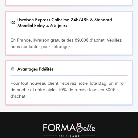
pratique.
Livraison Express Colissimo 24h/48h & Standard
__________
Mondial Relay 4 à 5 jours
Plus d’informations :
En France, livraison gratuite dès 89,00€ d'achat. Veuillez
nous contacter pour l'étranger.
Préoccupations
∙ Anti-odeur
Texture
∙ Baume fondant
Avantages fidélités
Type de peau
∙ Tous types de peaux, même les plus
sensibles
Pour tout nouveau client, recevez notre Tote Bag, un miroir
Parfum
∙ Rose Framboise
de poche et notre stylo. 10% de remise tous les 500€
d’achat.
Composition
∙ 100% d’origine naturelle, certifié BIO &
végan
Packaging
∙ Stick en plastique recyclé rechargeable
Durée d’utilisation
∙ 2 mois environ – 2x50gr
Durée d’utilisation Recharge
∙ 2 mois environ – 85ml