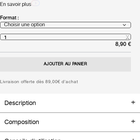
En savoir plus
Format :
8,90
€
AJOUTER AU PANIER
Livraison offerte dès 89,00€ d'achat
Description
Routine Déodorant
Composition
__________
HELIANTHUS ANNUUS (SUNFLOWER) SEED OIL*, ZEA