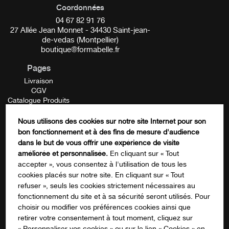
Coordonnées
__________
04 67 82 91 76
27 Allée Jean Monnet - 34430 Saint-jean-
Testé et approuvé :
de-vedas (Montpellier)
boutique@formabelle.fr
100% le jugent efficace dès la première application*
Pages
100% jugent qu’il n’irrite pas les aisselles*
Livraison
CGV
94% des utilisateurs constatent qu’il ne laisse pas
Catalogue Produits
d’effet gras*
Mentions Légales
Contactez-nous
Nous utilisons des cookies sur notre site Internet pour son
*Résultats d’un test consommateur réalisé sur un panel
FORMATION
bon fonctionnement et à des fins de mesure d'audience
de 17 volontaires durant 15 jours
Name
dans le but de vous offrir une expérience de visite
améliorée et personnalisée.
En cliquant sur « Tout
__________
accepter », vous consentez à l'utilisation de tous les
cookies placés sur notre site. En cliquant sur « Tout
Ce champ n’est utilisé qu’à des fins de
refuser », seuls les cookies strictement nécessaires au
Conseils d’utilisation :
validation et devrait rester inchangé.
fonctionnement du site et à sa sécurité seront utilisés. Pour
S'inscrire à notre newsletter
choisir ou modifier vos préférences cookies ainsi que
Tournez la molette pour faire remonter le produit.
retirer votre consentement à tout moment, cliquez sur
Appliquez directement sur des aisselles propres et