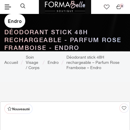
0
Mon
panier
Endro
DÉODORANT STICK 48H
RECHARGEABLE - PARFUM ROSE
FRAMBOISE - ENDRO
Soin
Déodorant stick 48H
Accueil
Visage
Endro
rechargeable – Parfum Rose
/ Corps
Framboise – Endro
Nouveauté