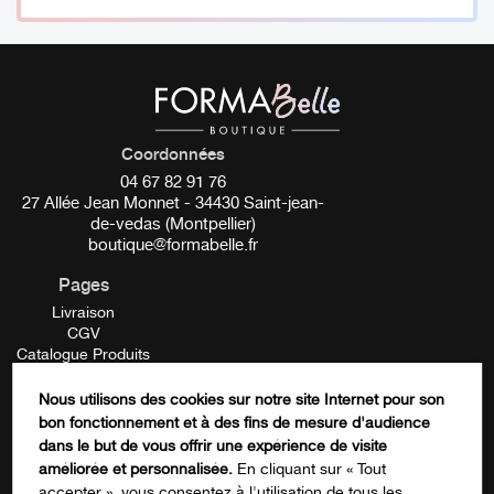
Coordonnées
04 67 82 91 76
27 Allée Jean Monnet - 34430 Saint-jean-
de-vedas (Montpellier)
boutique@formabelle.fr
Pages
Livraison
CGV
Catalogue Produits
Mentions Légales
Contactez-nous
Nous utilisons des cookies sur notre site Internet pour son
FORMATION
bon fonctionnement et à des fins de mesure d'audience
Facebook
dans le but de vous offrir une expérience de visite
améliorée et personnalisée.
En cliquant sur « Tout
accepter », vous consentez à l'utilisation de tous les