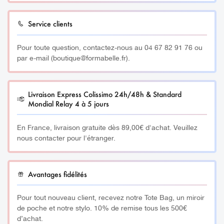
__________
Service clients
Appliquer à l’aide d’une
micro brosse
en couche épaisse
Pour toute question, contactez-nous au 04 67 82 91 76 ou
et uniforme. Laisser poser jusqu’à 10 minutes. Une fois le
par e-mail (boutique@formabelle.fr).
temps écoulé, enlever la lotion LashBotox à l’aide d’un
coton tige sec. Éviter tout contact avec la peau.
Livraison Express Colissimo 24h/48h & Standard
________
Mondial Relay 4 à 5 jours
Attention :
Ce produit est destiné à un usage
En France, livraison gratuite dès 89,00€ d'achat. Veuillez
professionnel et nécessite une formation préalable dans
nous contacter pour l'étranger.
notre organisme de formation partenaire. Nous déclinons
toute responsabilité en cas de mauvaise utilisation de ce
produit sans avoir effectué notre formation.
Avantages fidélités
15ml
Pour tout nouveau client, recevez notre Tote Bag, un miroir
de poche et notre stylo. 10% de remise tous les 500€
d’achat.