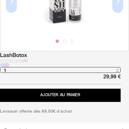
Previous
Next
LashBotox
(0)
Note
sur
29,99
€
5
AJOUTER AU PANIER
Livraison offerte dès 89,00€ d'achat