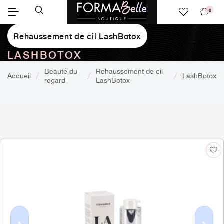
0
Mon
panier
Rehaussement de cil LashBotox
LASHBOTOX
Beauté du
Rehaussement de cil
Accueil
LashBotox
regard
LashBotox